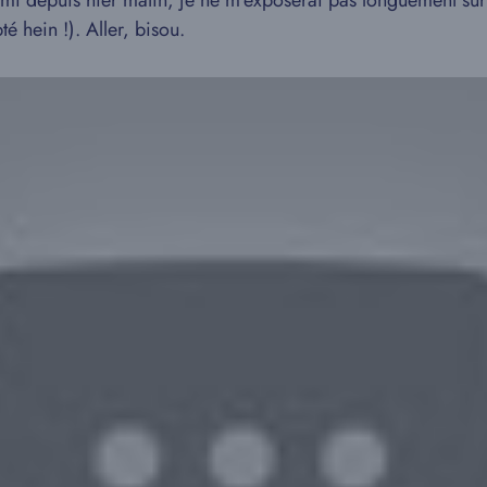
i depuis hier matin, je ne m’exposerai pas longuement sur ce
é hein !). Aller, bisou.