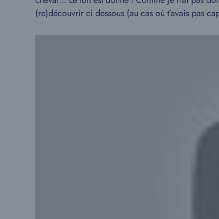
cheval… Le ton est donné ! Comme je n’ai pas dorm
(re)découvrir ci dessous (au cas où t’avais pas capt