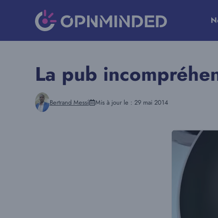
Aller
au
N
contenu
La pub incompréhen
Bertrand Messi
Mis à jour le :
29 mai 2014