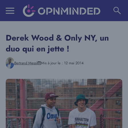
Aller
au
contenu
Derek Wood & Only NY, un
duo qui en jette !
Bertrand Messi
Mis à jour le :
12 mai 2014