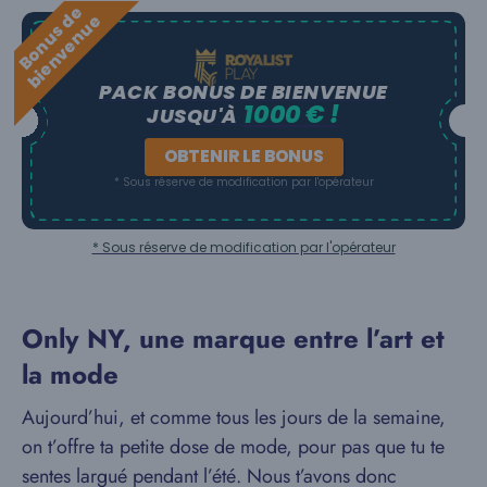
B
o
n
u
s
e
b
i
e
n
v
e
n
u
d
e
PACK BONUS DE BIENVENUE
1000 € !
JUSQU'À
OBTENIR LE BONUS
* Sous réserve de modification par l'opérateur
* Sous réserve de modification par l'opérateur
Only NY, une marque entre l’art et
la mode
Aujourd’hui, et comme tous les jours de la semaine,
on t’offre ta petite dose de mode, pour pas que tu te
sentes largué pendant l’été. Nous t’avons donc