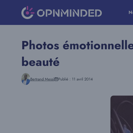
Aller
au
N
contenu
Photos émotionnelle
beauté
Bertrand Messi
Publié :
11 avril 2014