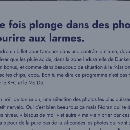
te fois plonge dans des pho
ourire aux larmes.
ndre un billet pour t’amener dans une contrée lointaine, deva
 rêver que les pluie acide, dans la zone industrielle de Dunke
n bonus, et comme dans beaucoup de situation à la Mission I
c tes chips, coca. Bon tu me dira ce programme n’est pas trè
c le KFC et le Mc Do.
n noir de ton salon, une sélection des photos les plus puissa
narvalo. Oui c’est bien beau tous ça mais l’écran qui te dé
tés niveau « bisous de moi » et autre « ma vie » crier par ces
mais pour de la pure pas de la siliconées les photos qui vont 