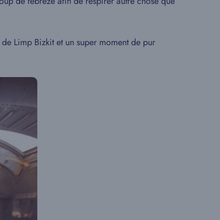
coup de febreze afin de respirer autre chose que
» de Limp Bizkit et un super moment de pur