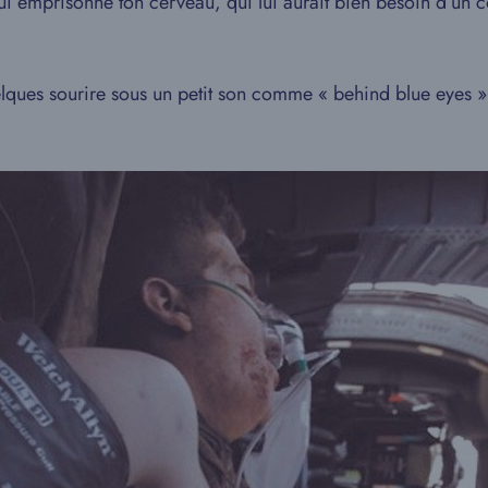
ui emprisonne ton cerveau, qui lui aurait bien besoin d’un 
elques sourire sous un petit son comme « behind blue eyes 