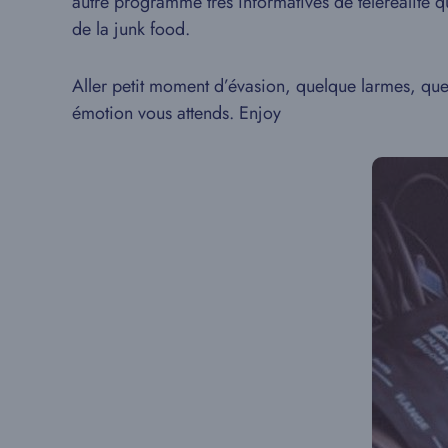
autre programme très informatives de téléréalité q
de la junk food.
Aller petit moment d’évasion, quelque larmes, qu
émotion vous attends. Enjoy