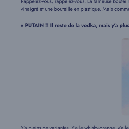
Rappelez-vous, rappelez-vous. La fameuse bouteille
vinaigré et une bouteille en plastique. Mais comme
« PUTAIN !! Il reste de la vodka, mais y’a plus
Y’a pleins de variantes. Y’a le whisky-orange, y’a l