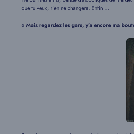
Hé oui mes amis, bande d’alcooliques de merde, on 
que tu veux, rien ne changera. Enfin …
« Mais regardez les gars, y’a encore ma boutei