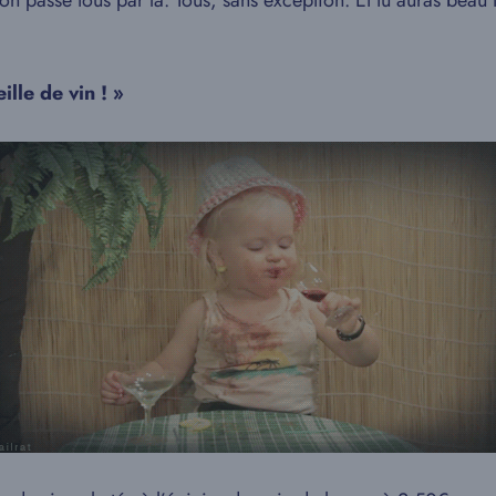
passe tous par là. Tous, sans exception. Et tu auras beau tap
lle de vin ! »