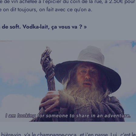
 de vin achetée à l’épicier du coin de la rue, à 2.50€ pour 
 on dit toujours, on fait avec ce qu’on a.
 de soft. Vodka-lait, ça vous va ? »
e bière-vin, y’a le champagne-coca, et j’en passe. Lui, c’est 