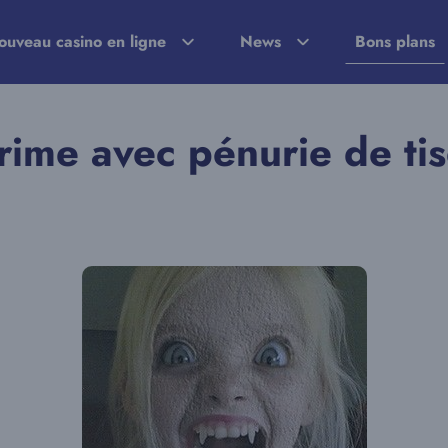
ouveau casino en ligne
News
Bons plans
 rime avec pénurie de ti