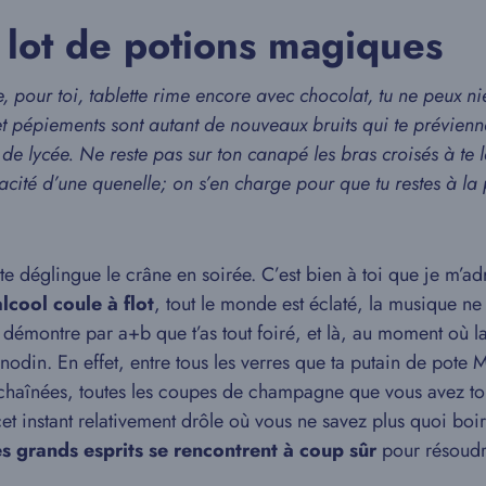
n lot de potions magiques
pour toi, tablette rime encore avec chocolat, tu ne peux nier
et pépiements sont autant de nouveaux bruits qui te prévienn
 de lycée. Ne reste pas sur ton canapé les bras croisés à te
icacité d’une quenelle; on s’en charge pour que tu restes à 
, te déglingue le crâne en soirée. C’est bien à toi que je m’ad
alcool coule à flot
, tout le monde est éclaté, la musique ne 
e démontre par a+b que t’as tout foiré, et là, au moment où la
in. En effet, entre tous les verres que ta putain de pote Ma
 enchaînées, toutes les coupes de champagne que vous avez to
 cet instant relativement drôle où vous ne savez plus quoi bo
es grands esprits se rencontrent à coup sûr
pour résoudr