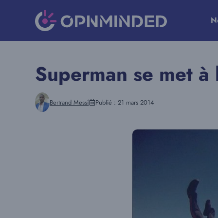
Aller
au
N
contenu
Superman se met à 
Bertrand Messi
Publié :
21 mars 2014