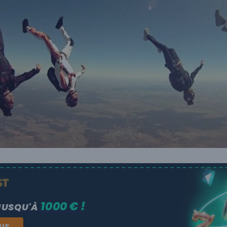
1000 € !
JUSQU'À
NUS