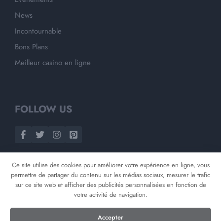
News
Incontournable
Bons Plans
Meilleur casino en ligne
FOLLOW US
Ce site utilise des cookies pour améliorer votre expérience en ligne, vous
permettre de partager du contenu sur les médias sociaux, mesurer le trafic
sur ce site web et afficher des publicités personnalisées en fonction de
votre activité de navigation.
©
2026
Opnminded
Accepter