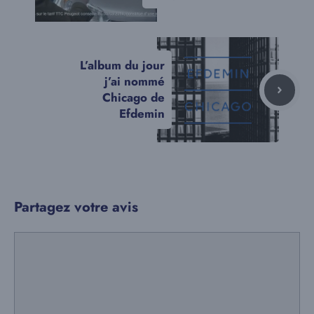
L’album du jour
j’ai nommé
Chicago de
Efdemin
Partagez votre avis
Commentaire