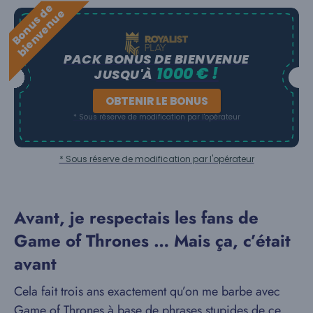
B
o
n
u
s
e
b
i
e
n
v
e
n
u
d
e
PACK BONUS DE BIENVENUE
1000 € !
JUSQU'À
OBTENIR LE BONUS
* Sous réserve de modification par l'opérateur
* Sous réserve de modification par l'opérateur
Avant, je respectais les fans de
Game of Thrones … Mais ça, c’était
avant
Cela fait trois ans exactement qu’on me barbe avec
Game of Thrones à base de phrases stupides de ce