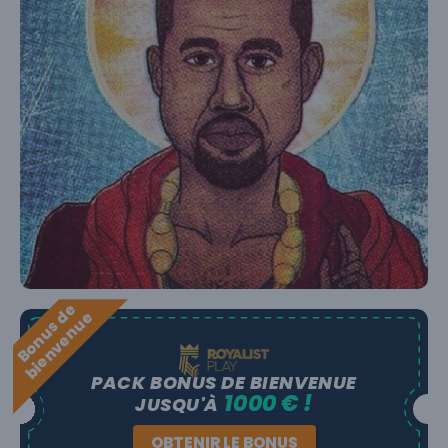
B
o
n
u
s
e
b
i
e
n
v
e
n
u
d
e
PACK BONUS DE BIENVENUE
1000 € !
JUSQU'À
OBTENIR LE BONUS