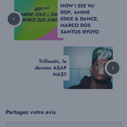
NOW I SEE W/
DOP, AMINE
EDGE & DANCE,
MARCO DOS
SANTOS @YOYO
Trillmatic, le
dernier A$AP
NA$T
Partagez votre avis
Commentaire