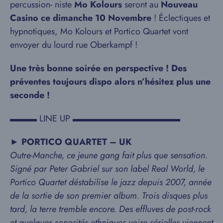
percussion- niste
Mo Kolours
seront au
Nouveau
Casino ce dimanche 10 Novembre
! Éclectiques et
hypnotiques, Mo Kolours et Portico Quartet vont
envoyer du lourd rue Oberkampf !
Une très bonne soirée en perspective ! Des
préventes toujours dispo alors n’hésitez plus une
seconde !
▬▬▬ LINE UP ▬▬▬▬▬▬▬▬▬▬▬▬
►
PORTICO QUARTET – UK
Outre-Manche, ce jeune gang fait plus que sensation.
Signé par Peter Gabriel sur son label Real World, le
Portico Quartet déstabilise le jazz depuis 2007, année
de la sortie de son premier album. Trois disques plus
tard, la terre tremble encore. Des effluves de post-rock
et quelques sonorités ethniques voire sérielles viennent