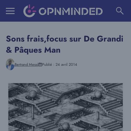
Aller
au
contenu
Sons frais,focus sur De Grandi
& Pâques Man
Bertrand Messi
Publié :
24 avril 2014