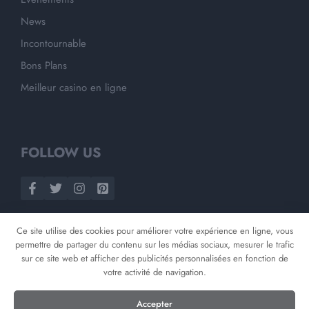
News
Incontournable
Bons Plans
Meilleur casino en ligne
FOLLOW US
Ce site utilise des cookies pour améliorer votre expérience en ligne, vous
permettre de partager du contenu sur les médias sociaux, mesurer le trafic
sur ce site web et afficher des publicités personnalisées en fonction de
votre activité de navigation.
©
2026
Opnminded
Accepter