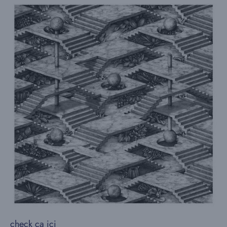
check ça
ici