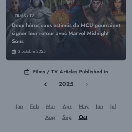
FILMS / TV
Deux héros sous estimés du MCU pourraient
signer leur retour avec Marvel Midnight
Sons
3 octobre 2025
Films / TV Articles Published in
2025
Jan
Feb
Mar
Apr
May
Jun
Jul
Aug
Sep
Oct