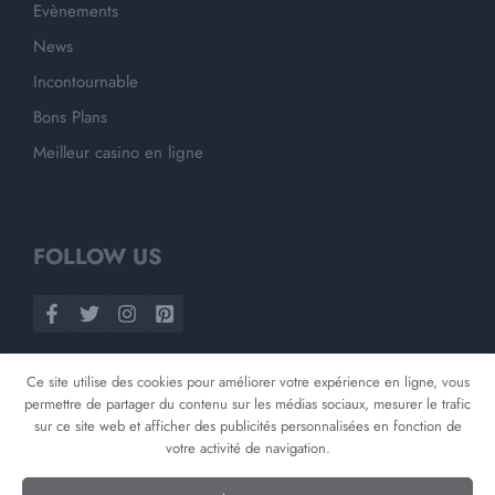
Evènements
News
Incontournable
Bons Plans
Meilleur casino en ligne
FOLLOW US
Ce site utilise des cookies pour améliorer votre expérience en ligne, vous
permettre de partager du contenu sur les médias sociaux, mesurer le trafic
sur ce site web et afficher des publicités personnalisées en fonction de
votre activité de navigation.
©
2026
Opnminded