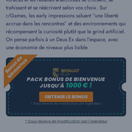
trahissent et se réécrivent selon vos choix. Sur
r/Games, les early impressions saluent “une liberté
accrue dans les rencontres” et des environnements qui
récompensent la curiosité plutôt que le grind artificiel.
On pense parfois à un Deus Ex dans l’espace, avec
une économie de niveaux plus lisible.
B
o
n
u
s
e
b
i
e
n
v
e
n
u
d
e
PACK BONUS DE BIENVENUE
1000 € !
JUSQU'À
OBTENIR LE BONUS
* Sous réserve de modification par l'opérateur
* Sous réserve de modification par l'opérateur