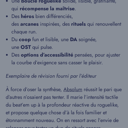
Une
boucle roguelike
solide, lisible, gratifiante,
qui
récompense la maîtrise
.
Des
héros
bien différenciés,
des
arcanes
inspirées, des
rituels
qui renouvellent
chaque run.
Du
coop
fun et lisible, une
DA
soignée,
une
OST
qui pulse.
Des
options d’accessibilité
pensées, pour ajuster
la courbe d’exigence sans casser le plaisir.
Exemplaire de révision fourni par l’éditeur
À force d’oser la synthèse,
Absolum
réussit le pari que
d’autres n’osaient pas tenter. Il marie l’intensité tactile
du beat’em up à la profondeur réactive du roguelike,
et propose quelque chose d’à la fois familier et
étonnamment nouveau. On en ressort avec l’envie de
relancer pour tester un duo de rituels encore