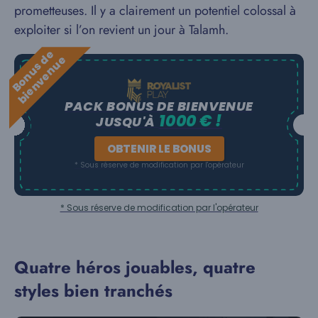
prometteuses. Il y a clairement un potentiel colossal à
exploiter si l’on revient un jour à Talamh.
B
o
n
u
s
e
b
i
e
n
v
e
n
u
d
e
PACK BONUS DE BIENVENUE
1000 € !
JUSQU'À
OBTENIR LE BONUS
* Sous réserve de modification par l'opérateur
* Sous réserve de modification par l'opérateur
Quatre héros jouables, quatre
styles bien tranchés