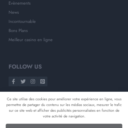
Evènements
News
Incontournable
Bons Plans
Meilleur casino en ligne
FOLLOW US
Ce site utilise des cookies pour améliorer votre expérience en ligne, vous
permettre de partager du contenu sur les médias sociaux, mesurer le trafic
sur ce site web et afficher des publicités personnalisées en fonction de
votre activité de navigation.
©
2026
Opnminded