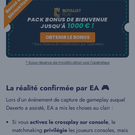
B
o
n
u
s
e
b
i
e
n
v
e
n
u
d
e
PACK BONUS DE BIENVENUE
1000 € !
JUSQU'À
OBTENIR LE BONUS
* Sous réserve de modification par l'opérateur
* Sous réserve de modification par l'opérateur
La réalité confirmée par EA 🎮
Lors d’un événement de capture de gameplay auquel
Dexerto a assisté, EA a mis les choses au clair :
Si vous
activez le crossplay sur console
, le
matchmaking
privilégie
les joueurs consoles, mais