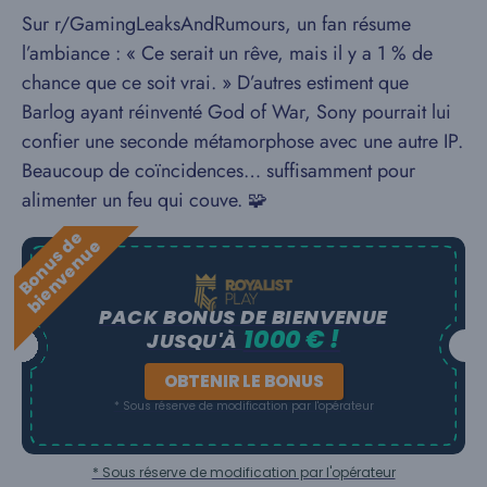
Sur r/GamingLeaksAndRumours, un fan résume
l’ambiance : « Ce serait un rêve, mais il y a 1 % de
chance que ce soit vrai. » D’autres estiment que
Barlog ayant réinventé God of War, Sony pourrait lui
confier une seconde métamorphose avec une autre IP.
Beaucoup de coïncidences… suffisamment pour
alimenter un feu qui couve. 🧩
B
o
n
u
s
e
b
i
e
n
v
e
n
u
d
e
PACK BONUS DE BIENVENUE
1000 € !
JUSQU'À
OBTENIR LE BONUS
* Sous réserve de modification par l'opérateur
* Sous réserve de modification par l'opérateur