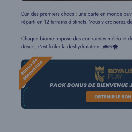
L’un des premiers chocs : une carte en monde ouv
réparti en 12 terrains distincts. Vous y croiserez 
Chaque biome impose des contraintes météo et de t
désert, c’est frôler la déshydratation. 🌧️❄️🌪️
B
o
n
u
s
e
b
i
e
n
v
e
n
u
d
e
PACK BONUS DE BIENVENUE 
OBTENIR LE BO