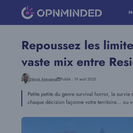
Aller
au
N
contenu
Repoussez les limit
vaste mix entre Resi
Hervé Atangana
Publié :
19 août 2025
Petite petite du genre survival horror, la survi
chaque décision façonne votre territoire… ou vo