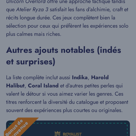
Unicorn Overlord
offre une approche tactique tandis
que
Atelier Ryza 3
satisfait les fans d’alchimie, craft et
récits longue durée. Ces jeux complètent bien la
sélection pour ceux qui préfèrent les expériences solo
plus calmes mais riches.
Autres ajouts notables (indés
et surprises)
La liste complète inclut aussi
Indika
,
Harold
Halibut
,
Coral Island
et d’autres petites perles qui
valent le détour si vous aimez varier les genres. Ces
titres renforcent la diversité du catalogue et proposent
souvent des expériences plus courtes ou originales.
B
o
n
u
s
e
b
i
e
n
v
e
n
u
d
e