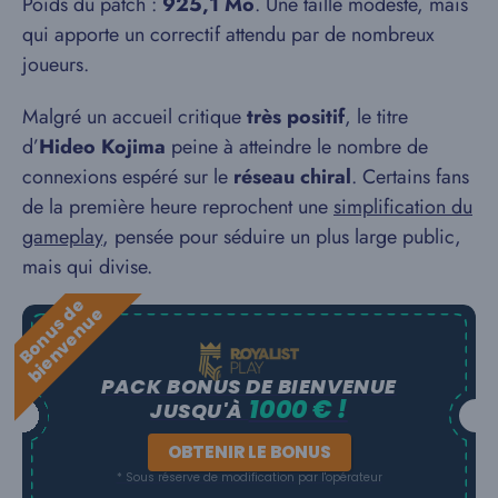
Poids du patch :
925,1 Mo
. Une taille modeste, mais
qui apporte un correctif attendu par de nombreux
joueurs.
Malgré un accueil critique
très positif
, le titre
d’
Hideo Kojima
peine à atteindre le nombre de
connexions espéré sur le
réseau chiral
. Certains fans
de la première heure reprochent une
simplification du
gameplay
, pensée pour séduire un plus large public,
mais qui divise.
B
o
n
u
s
e
b
i
e
n
v
e
n
u
d
e
PACK BONUS DE BIENVENUE
1000 € !
JUSQU'À
OBTENIR LE BONUS
* Sous réserve de modification par l'opérateur