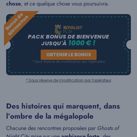
chose
, et ce quelque chose vous poursuivra.
B
o
n
u
s
e
b
i
e
n
v
e
n
u
d
e
PACK BONUS DE BIENVENUE
1000 € !
JUSQU'À
OBTENIR LE BONUS
* Sous réserve de modification par l'opérateur
* Sous réserve de modification par l'opérateur
Des histoires qui marquent, dans
l’ombre de la mégalopole
Chacune des rencontres proposées par
Ghosts of
Night City
mise sur une
ambiance forte
, des