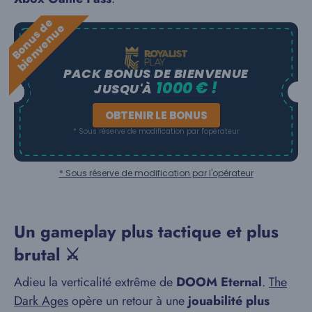
B
o
n
u
s
e
b
i
e
n
v
e
n
u
d
e
PACK BONUS DE BIENVENUE
1000 € !
JUSQU'À
OBTENIR LE BONUS
* Sous réserve de modification par l'opérateur
* Sous réserve de modification par l'opérateur
Un gameplay plus tactique et plus
brutal ⚔️
Adieu la verticalité extrême de
DOOM Eternal
.
The
Dark Ages
opère un retour à une
jouabilité plus