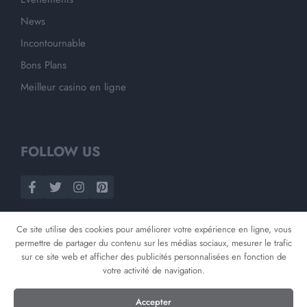
News
Incontournable
Bons Plans
Meilleur casino en ligne
FOLLOW US
Ce site utilise des cookies pour améliorer votre expérience en ligne, vous
permettre de partager du contenu sur les médias sociaux, mesurer le trafic
sur ce site web et afficher des publicités personnalisées en fonction de
votre activité de navigation.
©
2026
Opnminded
Accepter