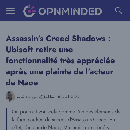
Aller
au
contenu
Assassin’s Creed Shadows :
Ubisoft retire une
fonctionnalité très appréciée
après une plainte de l’acteur
de Naoe
Hervé Atangana
Publié :
10 avril 2025
On pourrait voir cela comme l'un des éléments de
la face cachée du succès d'Assassins Creed. En
effet, l'acteur de Naoe, Masumi, a exprimé sa