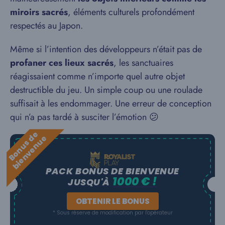
miroirs sacrés
, éléments culturels profondément
respectés au Japon.
Même si l’intention des développeurs n’était pas de
profaner ces lieux sacrés
, les sanctuaires
réagissaient comme n’importe quel autre objet
destructible du jeu. Un simple coup ou une roulade
suffisait à les endommager. Une erreur de conception
qui n’a pas tardé à susciter l’émotion 😕
B
o
n
u
s
e
b
i
e
n
v
e
n
u
d
e
PACK BONUS DE BIENVENUE
1000 € !
JUSQU'À
OBTENIR LE BONUS
* Sous réserve de modification par l'opérateur