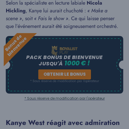
Selon la spécialiste en lecture labiale
Nicola
Hickling
, Kanye lui aurait chuchoté :
« Make a
scene »
, soit
« Fais le show »
. Ce qui laisse penser
que l’événement aurait été soigneusement orchestré.
B
o
n
u
s
e
b
i
e
n
v
e
n
u
d
e
PACK BONUS DE BIENVENUE
1000 € !
JUSQU'À
OBTENIR LE BONUS
* Sous réserve de modification par l'opérateur
* Sous réserve de modification par l'opérateur
Kanye West réagit avec admiration