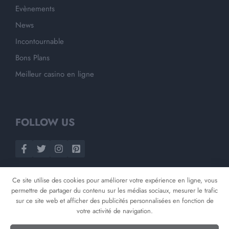
Evènements
News
Incontournable
Bons Plans
Meilleur casino en ligne
FOLLOW US
Ce site utilise des cookies pour améliorer votre expérience en ligne, vous
permettre de partager du contenu sur les médias sociaux, mesurer le trafic
sur ce site web et afficher des publicités personnalisées en fonction de
votre activité de navigation.
©
2026
Opnminded