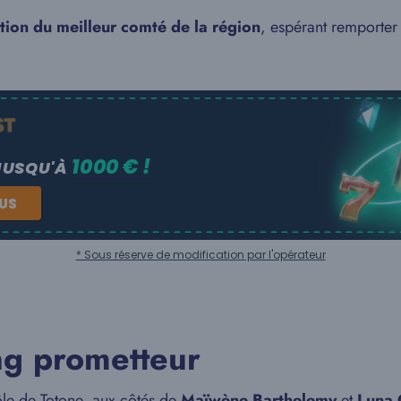
ation du meilleur comté de la région
, espérant remporter
1000 € !
JUSQU'À
NUS
* Sous réserve de modification par l'opérateur
ing prometteur
ôle de Totone, aux côtés de
Maïwène Barthelemy
et
Luna 