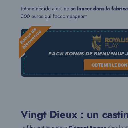
Totone décide alors de
se lancer dans la fabric
000 euros qui l’accompagnent
B
o
n
u
s
e
b
i
e
n
v
e
n
u
d
e
PACK BONUS DE BIENVENUE 
OBTENIR LE BO
Vingt Dieux : un cast
Le
film
met en vedette
Clément Faveau
dans le r