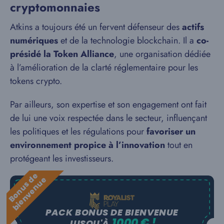
cryptomonnaies
Atkins a toujours été un fervent défenseur des
actifs
numériques
et de la technologie blockchain. Il a
co-
présidé la Token Alliance
, une organisation dédiée
à l’amélioration de la clarté réglementaire pour les
tokens crypto.
Par ailleurs, son expertise et son engagement ont fait
de lui une voix respectée dans le secteur, influençant
les politiques et les régulations pour
favoriser un
environnement propice à l’innovation
tout en
protégeant les investisseurs.
B
o
n
u
s
e
b
i
e
n
v
e
n
u
d
e
PACK BONUS DE BIENVENUE
1000 € !
JUSQU'À