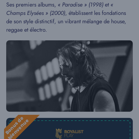
Ses premiers albums,
« Paradise » (1998)
et
«
Champs Elysées » (2000)
, établissent les fondations
de son style distinctif, un vibrant mélange de house,
reggae et électro.
B
o
n
u
s
e
b
i
e
n
v
e
n
u
d
e