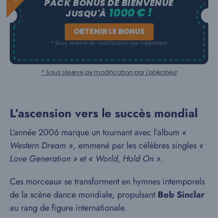
PACK BONUS DE BIENVENUE
1000 € !
JUSQU'À
OBTENIR LE BONUS
* Sous réserve de modification par l'opérateur
* Sous réserve de modification par l'opérateur
L’ascension vers le succès mondial
L’année 2006 marque un tournant avec l’album
«
Western Dream »
, emmené par les célèbres singles
«
Love Generation »
et
« World, Hold On »
.
Ces morceaux se transforment en hymnes intemporels
de la scène dance mondiale, propulsant
Bob Sinclar
au rang de figure internationale.