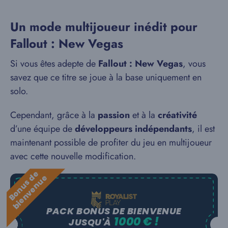
Un mode multijoueur inédit pour
Fallout : New Vegas
Si vous êtes adepte de
Fallout : New Vegas
, vous
savez que ce titre se joue à la base uniquement en
solo.
Cependant, grâce à la
passion
et à la
créativité
d’une équipe de
développeurs indépendants
, il est
maintenant possible de profiter du jeu en multijoueur
avec cette nouvelle modification.
B
o
n
u
s
e
b
i
e
n
v
e
n
u
d
e
PACK BONUS DE BIENVENUE
1000 € !
JUSQU'À