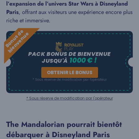
l’expansion de l’univers Star Wars à Disneyland
Paris
, offrant aux visiteurs une expérience encore plus
riche et immersive.
B
o
n
u
s
e
b
i
e
n
v
e
n
u
d
e
PACK BONUS DE BIENVENUE
1000 € !
JUSQU'À
OBTENIR LE BONUS
* Sous réserve de modification par l'opérateur
* Sous réserve de modification par l'opérateur
The Mandalorian pourrait bientôt
débarquer à Disneyland Paris