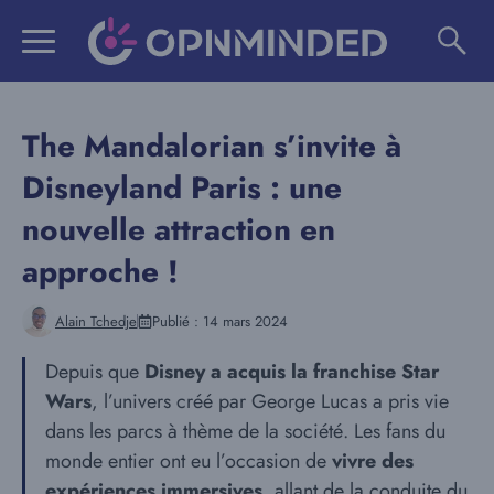
Aller
au
contenu
The Mandalorian s’invite à
Disneyland Paris : une
nouvelle attraction en
approche !
Alain Tchedje
Publié :
14 mars 2024
Depuis que
Disney a acquis la franchise Star
Wars
, l’univers créé par George Lucas a pris vie
dans les parcs à thème de la société. Les fans du
monde entier ont eu l’occasion de
vivre des
expériences immersives
, allant de la conduite du