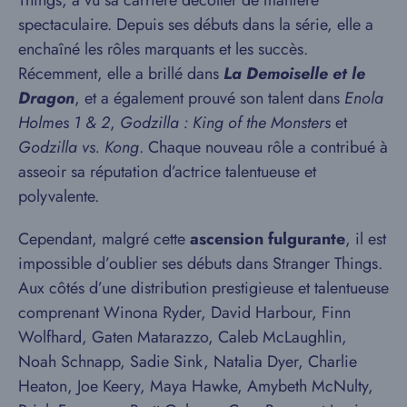
Things, a vu sa carrière décoller de manière
spectaculaire. Depuis ses débuts dans la série, elle a
enchaîné les rôles marquants et les succès.
Récemment, elle a brillé dans
La Demoiselle et le
Dragon
, et a également prouvé son talent dans
Enola
Holmes 1 & 2
,
Godzilla : King of the Monsters
et
Godzilla vs. Kong
. Chaque nouveau rôle a contribué à
asseoir sa réputation d’actrice talentueuse et
polyvalente.
Cependant, malgré cette
ascension fulgurante
, il est
impossible d’oublier ses débuts dans Stranger Things.
Aux côtés d’une distribution prestigieuse et talentueuse
comprenant Winona Ryder, David Harbour, Finn
Wolfhard, Gaten Matarazzo, Caleb McLaughlin,
Noah Schnapp, Sadie Sink, Natalia Dyer, Charlie
Heaton, Joe Keery, Maya Hawke, Amybeth McNulty,