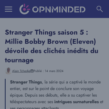
Aller
au
contenu
Stranger Things saison 5 :
Millie Bobby Brown (Eleven)
dévoile des clichés inédits du
tournage
Alain Tchedje
Publié :
14 mars 2024
Stranger Things
, la série qui a captivé le monde
entier, est sur le point de conclure son voyage
épique. Depuis ses débuts, elle a su captiver les
téléspectateurs avec ses
intrigues surnaturelles
et
ses personnages attachants.