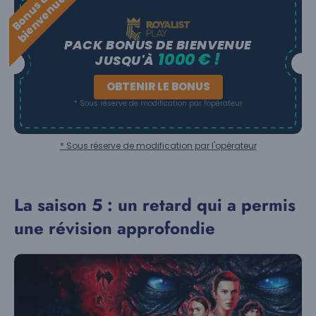
B
o
n
u
s
e
b
i
e
n
v
e
n
u
d
e
PACK BONUS DE BIENVENUE
1000 € !
JUSQU'À
OBTENIR LE BONUS
* Sous réserve de modification par l'opérateur
* Sous réserve de modification par l'opérateur
La saison 5 : un retard qui a permis
une révision approfondie