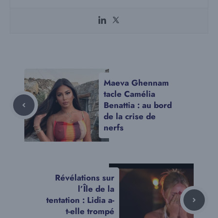
Maeva Ghennam
tacle Camélia
Benattia : au bord
de la crise de
nerfs
Révélations sur
l’Île de la
tentation : Lidia a-
t-elle trompé