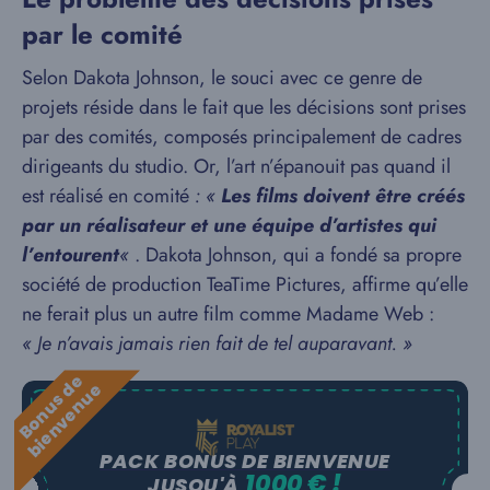
par le comité
Selon Dakota Johnson, le souci avec ce genre de
projets réside dans le fait que les décisions sont prises
par des comités, composés principalement de cadres
dirigeants du studio. Or, l’art n’épanouit pas quand il
est réalisé en comité
: «
Les films doivent être créés
par un réalisateur et une équipe d’artistes qui
l’entourent
«
. Dakota Johnson, qui a fondé sa propre
société de production TeaTime Pictures, affirme qu’elle
ne ferait plus un autre film comme Madame Web :
« Je n’avais jamais rien fait de tel auparavant. »
B
o
n
u
s
e
b
i
e
n
v
e
n
u
d
e
PACK BONUS DE BIENVENUE
1000 € !
JUSQU'À