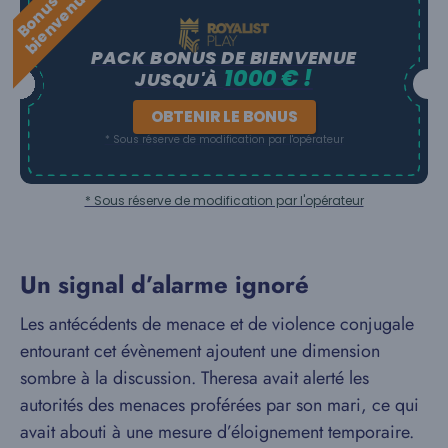
B
o
n
u
s
e
b
i
e
n
v
e
n
u
d
e
PACK BONUS DE BIENVENUE
1000 € !
JUSQU'À
OBTENIR LE BONUS
* Sous réserve de modification par l'opérateur
* Sous réserve de modification par l'opérateur
Un signal d’alarme ignoré
Les antécédents de menace et de violence conjugale
entourant cet évènement ajoutent une dimension
sombre à la discussion. Theresa avait alerté les
autorités des menaces proférées par son mari, ce qui
avait abouti à une mesure d’éloignement temporaire.