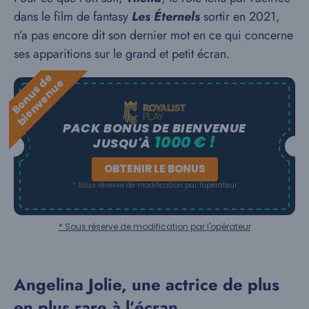
dans le film de fantasy
Les Éternels
sortir en 2021,
n’a pas encore dit son dernier mot en ce qui concerne
ses apparitions sur le grand et petit écran.
B
o
n
u
s
e
b
i
e
n
v
e
n
u
d
e
PACK BONUS DE BIENVENUE
1000 € !
JUSQU'À
OBTENIR LE BONUS
* Sous réserve de modification par l'opérateur
* Sous réserve de modification par l'opérateur
Angelina Jolie, une actrice de plus
en plus rare à l’écran