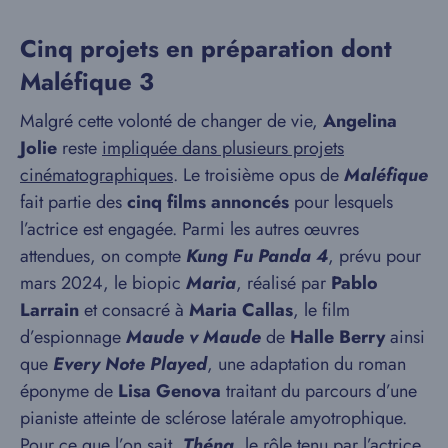
Cinq projets en préparation dont
Maléfique 3
Malgré cette volonté de changer de vie,
Angelina
Jolie
reste
impliquée dans plusieurs projets
cinématographiques
. Le troisième opus de
Maléfique
fait partie des
cinq films annoncés
pour lesquels
l’actrice est engagée. Parmi les autres œuvres
attendues, on compte
Kung Fu Panda 4
, prévu pour
mars 2024, le biopic
Maria
, réalisé par
Pablo
Larrain
et consacré à
Maria Callas
, le film
d’espionnage
Maude v Maude
de
Halle Berry
ainsi
que
Every Note Played
, une adaptation du roman
éponyme de
Lisa Genova
traitant du parcours d’une
pianiste atteinte de sclérose latérale amyotrophique.
Pour ce que l’on sait,
Théna
, le rôle tenu par l’actrice