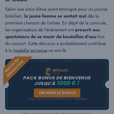
Selon une amie d’Ana ayant témoigné pour un journal
brésilien,
la jeune femme se sentait mal
dès la
première chanson de l’artiste. En dépit de la canicule,
les organisateurs de l’évènement ont
proscrit aux
spectateurs de se munir de bouteilles d’eau
lors
du concert. Cette décision a probablement contribué
à la
tragédie survenue
ce soir-là.
B
o
n
u
s
e
b
i
e
n
v
e
n
u
d
e
PACK BONUS DE BIENVENUE
1000 € !
JUSQU'À
OBTENIR LE BONUS
* Sous réserve de modification par l'opérateur