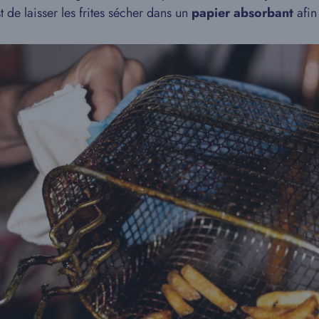
st de laisser les frites sécher dans un
papier absorbant
afin