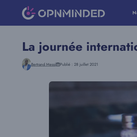
Aller
au
N
contenu
La journée internati
Bertrand Messi
Publié :
28 juillet 2021