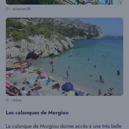
© : sylvainm38
© : cklom
Les calanques de Morgiou
La calanque de Morgiou donne accès à une très belle