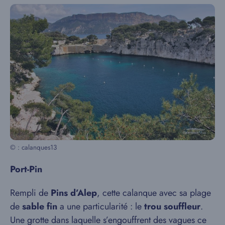
© : calanques13
Port-Pin
Rempli de
Pins d’Alep
, cette calanque avec sa plage
de
sable fin
a une particularité : le
trou souffleur
.
Une grotte dans laquelle s’engouffrent des vagues ce