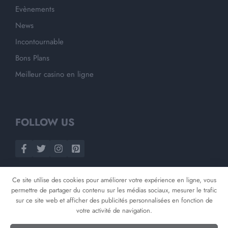
Evènements
News
Incontournable
Bons Plans
Meilleur casino en ligne
FOLLOW US
Ce site utilise des cookies pour améliorer votre expérience en ligne, vous
permettre de partager du contenu sur les médias sociaux, mesurer le trafic
sur ce site web et afficher des publicités personnalisées en fonction de
votre activité de navigation.
©
2026
Opnminded