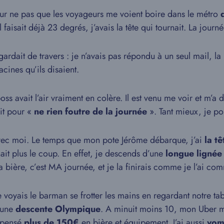
our ne pas que les voyageurs me voient boire dans le métro
 faisait déjà 23 degrés, j’avais la tête qui tournait. La journé
dait de travers : je n’avais pas répondu à un seul mail, la p
cines qu’ils disaient.
s avait l’air vraiment en colère. Il est venu me voir et m’a 
ait pour «
ne rien foutre de la journée
». Tant mieux, je pou
r avec moi. Le temps que mon pote Jérôme débarque, j’ai
la tê
ait plus le coup. En effet, je descends d’une
longue lignée
la bière, c’est MA journée, et je la finirais comme je l’ai c
oyais le barman se frotter les mains en regardant notre tabl
t une
descente Olympique
. A minuit moins 10, mon Uber m
épensé
plus de 150€
en bière et équipement. J’ai aussi
vomi