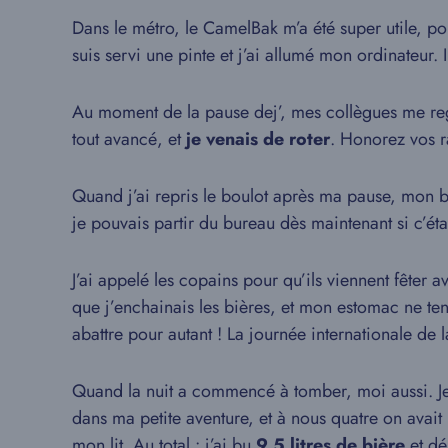
Dans le métro, le CamelBak m’a été super utile, p
suis servi une pinte et j’ai allumé mon ordinateur. Il
Au moment de la pause dej’, mes collègues me regar
tout avancé, et
je venais de roter
. Honorez vos ra
Quand j’ai repris le boulot après ma pause, mon bos
je pouvais partir du bureau dès maintenant si c’ét
J’ai appelé les copains pour qu’ils viennent fête
que j’enchainais les bières, et mon estomac ne ten
abattre pour autant ! La journée internationale de 
Quand la nuit a commencé à tomber, moi aussi. Je v
dans ma petite aventure, et à nous quatre on avai
mon lit. Au total : j’ai bu
9,5 litres de bière
et d