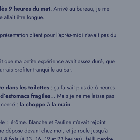
dès 9 heures du mat
. Arrivé au bureau, je me
e allait être longue.
résentation client pour l’après-midi n’avait pas du
dit que ma petite expérience avait assez duré, que
rrais profiter tranquille au bar.
te dans les toilettes
: ça faisait plus de 6 heures
 d’estomacs fragiles
… Mais je ne me laisse pas
ommencé :
la choppe à la main
.
e : Jérôme, Blanche et Pauline m’avait rejoint
e dépose devant chez moi, et je roule jusqu’à
 4 fois
(à 13, 16, 19 et 23 heures), failli perdre