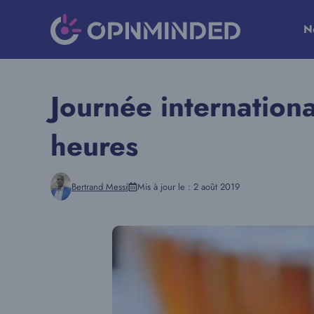
Aller
au
N
contenu
Journée internation
heures
Bertrand Messi
Mis à jour le :
2 août 2019