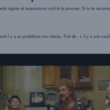
ents signes et expressions vont te le prouver. Si tu te reconna
uand il y a un problème non résolu. Tiré de : « il y a une cou