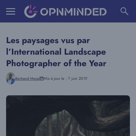
Aller
au
contenu
Les paysages vus par
l’International Landscape
Photographer of the Year
Bertrand Messi
Mis à jour le :
7 juin 2019