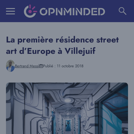
Aller
au
contenu
La première résidence street
art d’Europe à Villejuif
Bertrand Messi
Publié :
11 octobre 2018