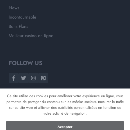
News
Incontournable
Bons Plans
Meilleur casino en ligne
FOLLOW US
Ce site utilise des cookies pour améliorer votre expérience en ligne, vous
permettre de partager du contenu sur les médias sociaux, mesurer le trafic
sur ce site web et afficher des publicités personnalisées en fonction de
votre activité de navigation.
©
2026
Opnminded
Accepter