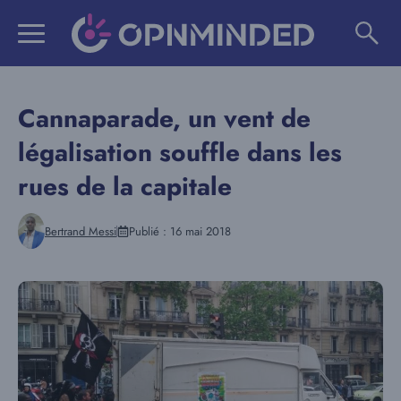
Aller
au
contenu
Cannaparade, un vent de
légalisation souffle dans les
rues de la capitale
Bertrand Messi
Publié :
16 mai 2018