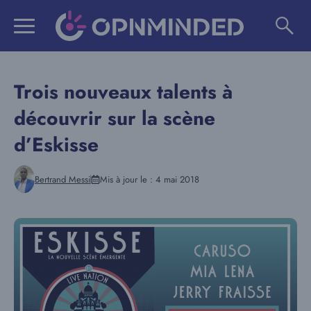
Aller
au
contenu
Trois nouveaux talents à
découvrir sur la scène
d’Eskisse
Bertrand Messi
Mis à jour le :
4 mai 2018