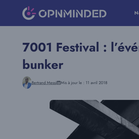
Aller
au
N
contenu
7001 Festival : l’é
bunker
Bertrand Messi
Mis à jour le :
11 avril 2018