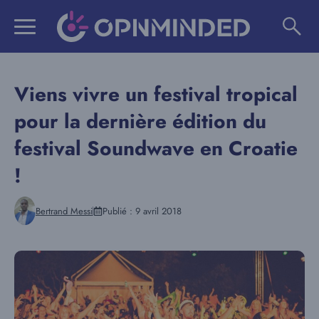
Aller
au
contenu
Viens vivre un festival tropical
pour la dernière édition du
festival Soundwave en Croatie
!
Bertrand Messi
Publié :
9 avril 2018