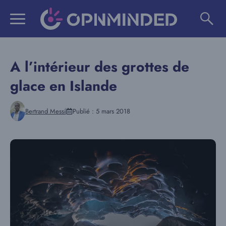
Aller
au
contenu
A l’intérieur des grottes de
glace en Islande
Bertrand Messi
Publié :
5 mars 2018