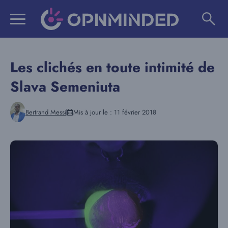
Aller
au
contenu
Les clichés en toute intimité de
Slava Semeniuta
Bertrand Messi
Mis à jour le :
11 février 2018