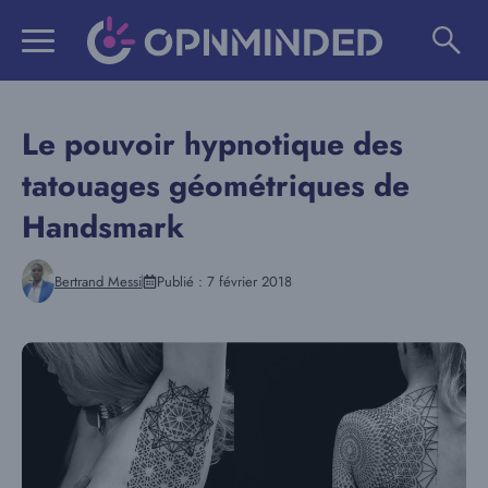
Aller
au
contenu
Le pouvoir hypnotique des
tatouages géométriques de
Handsmark
Bertrand Messi
Publié :
7 février 2018