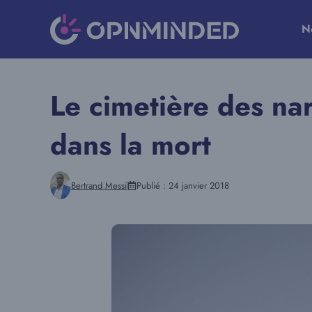
Aller
au
N
contenu
Le cimetière des na
dans la mort
Bertrand Messi
Publié :
24 janvier 2018