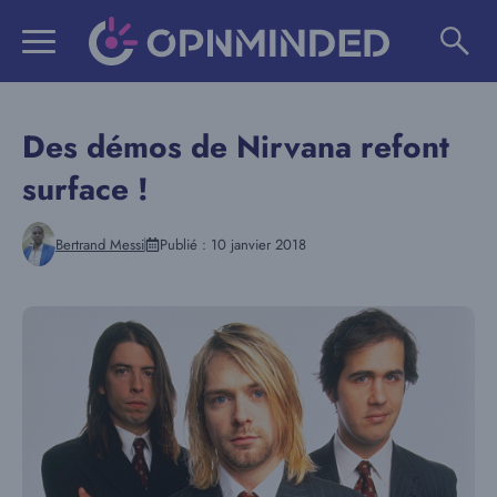
Aller
au
contenu
Des démos de Nirvana refont
surface !
Bertrand Messi
Publié :
10 janvier 2018